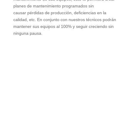
planes de mantenimiento programados sin
causar pérdidas de producción, deficiencias en la
calidad, etc. En conjunto con nuestros técnicos podrán
mantener sus equipos al 100% y seguir creciendo sin
ninguna pausa.
MANTENIMIENTO
CORRECTIVO
En el caso de una falla, en DELANI nos encontramos
preparados para solucionar cualquiera de sus
problemas en el menor tiempo posible. Nuestro equipo
de técnicos le brindará todo el soporte que necesita