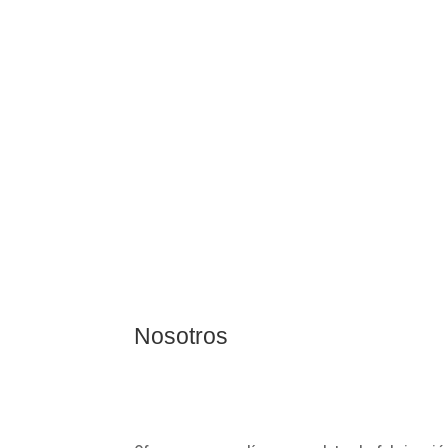
DELANI
establece una importante oper
Nosotros