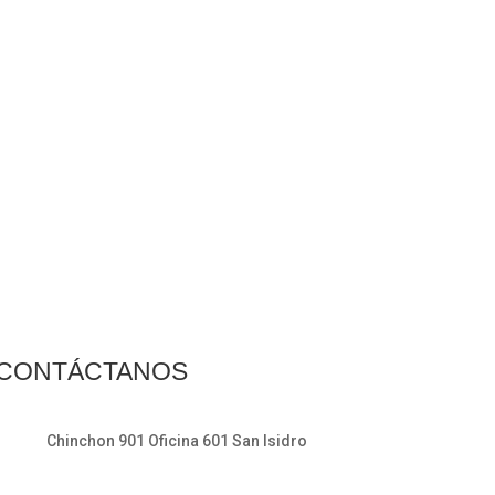
n maquinaria de cacao y de chocolate.
CONTÁCTANOS
Chinchon 901 Oficina 601 San Isidro