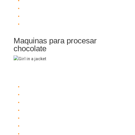
Molienda de Cacao
Extracción de Manteca de Cacao
Triturado y Pulverizado de Cocoa en Polvo
Granulado de Polvo
Maquinas para procesar
chocolate
Maquinas para procesar chocolate
Refinadores y Conchadoras
Templadoras
Moldeadoras
Moldes para chocolates
Bañadoras de Chocolate
Túneles de Enfriado
Grajeadoras