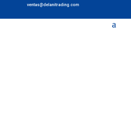
ventas@delanitrading.com
MÁQUINAS PARA TODO TIPO DEL
PROCESO DE CACAO Y
CHOCOLATE
En DELANI ofrecemos soluciones especializadas en
maquinaria para industria del cacao y el chocolate;
brindando tecnología innovadora, asesoría técnica
experta y soporte continuo para optimizar cada
etapa del proceso productivo.
CONVERSA CON NOSOTROS