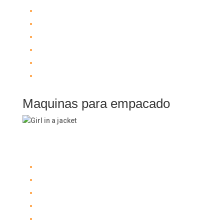
Extrusoras
Tanques Térmicos
Mezcladoras
Marmitas y Disolvedoras
Bombas y Tuberia Termica
Molinos de Azucar
Maquinas para empacado
Maquinas para empacado
Empacadoras para Chocolates
Empacadoras para Granulados
Empacadoras para Polvos
Empacadoras para Productos Viscosos
Empacadoras para Caramelos