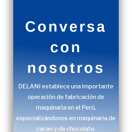
Conversa
con
nosotros
DELANI
establece una importante
operación de fabricación de
maquinaria en el Perú,
especializándonos en maquinaria de
cacao y de chocolate.