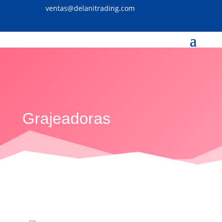
ventas@delanitrading.com
Grajeadoras