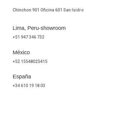
Chinchon 901 Oficina 601 San Isidro
Lima, Peru-showroom
+51 947 346 732
México
+52 15548025415
España
+34 610 19 18 03