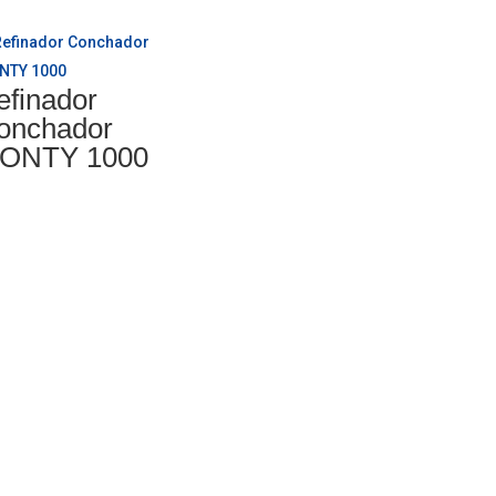
efinador
onchador
ONTY 1000
gorías del producto
inas para Procesar Cacao
stado de Cacao
cascarillado de Cacao
lienda de Cacao
racción de Manteca de Cacao
turado y Pulverizado de Cocoa