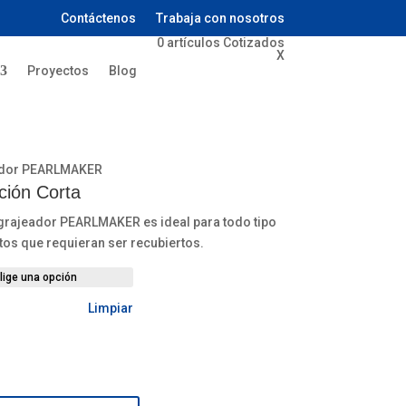
Contáctenos
Trabaja con nosotros
0
artículos
Cotizados
X
Proyectos
Blog
ador PEARLMAKER
ción Corta
grajeador PEARLMAKER es ideal para todo tipo
os que requieran ser recubiertos.
Limpiar
KER