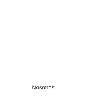
Em
Em
Em
Vi
Em
Nosotros