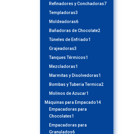
productos
7
Refinadores y Conchadoras
7
productos
3
Templadoras
3
productos
6
Moldeadoras
6
productos
2
Bañadoras de Chocolate
2
productos
1
Túneles de Enfriado
1
producto
3
Grajeadoras
3
productos
1
Tanques Térmicos
1
producto
1
Mezcladoras
1
producto
1
Marmitas y Disolvedoras
1
producto
2
Bombas y Tuberia Termica
2
productos
1
Molinos de Azucar
1
producto
14
Máquinas para Empacado
14
productos
Empacadoras para
1
Chocolates
1
producto
Empacadoras para
6
Granulados
6