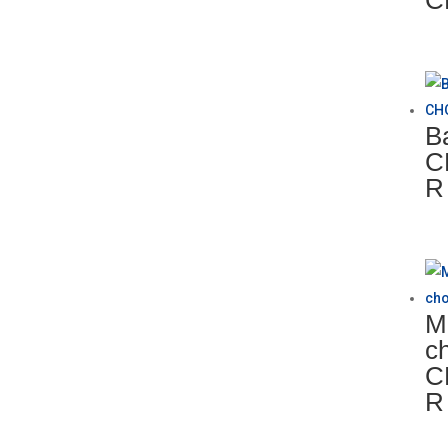
C
B
C
R
M
c
C
R