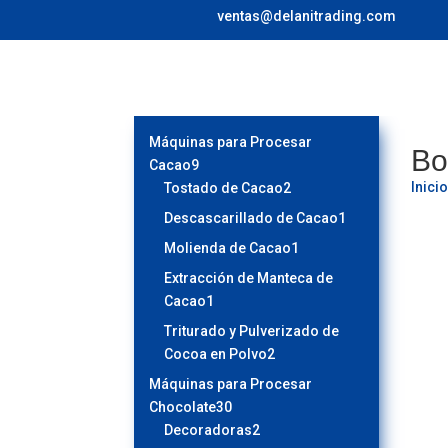
ventas@delanitrading.com
Máquinas para Procesar
Bo
9
Cacao
9
Inici
productos
2
Tostado de Cacao
2
productos
1
Descascarillado de Cacao
1
producto
1
Molienda de Cacao
1
producto
Extracción de Manteca de
1
Cacao
1
producto
Triturado y Pulverizado de
2
Cocoa en Polvo
2
productos
Máquinas para Procesar
30
Chocolate
30
productos
2
Decoradoras
2