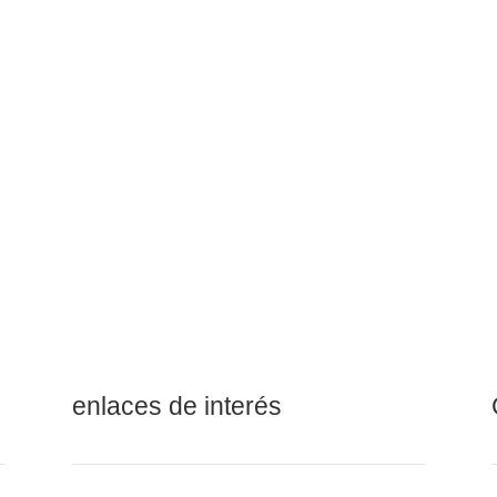
pacadoras para Granulados
pacadoras para Polvos
pacadoras para Productos
scosos
pacadoras para Caramelos
enlaces de interés