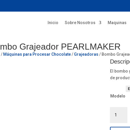
Inicio
Sobre Nosotros
Maquinas
mbo Grajeador PEARLMAKER
o
/
Máquinas para Procesar Chocolate
/
Grajeadoras
/ Bombo Graje
Descrip
El bombo 
de product
Modelo
Bombo
Grajeador
PEARLMA