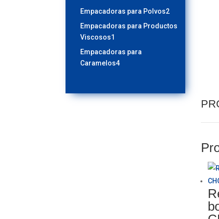
productos
2
Empacadoras para Polvos
2
productos
Empacadoras para Productos
1
Viscosos
1
producto
Empacadoras para
4
Caramelos
4
productos
PR
Pro
R
b