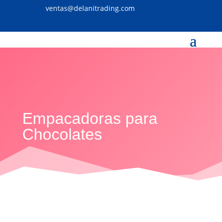
ventas@delanitrading.com
Empacadoras para
Chocolates