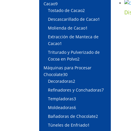
9
Cacao
9
productos
2
Tostado de Cacao
2
Di
productos
1
Descascarillado de Cacao
1
producto
1
Molienda de Cacao
1
producto
Extracción de Manteca de
1
Cacao
1
producto
Triturado y Pulverizado de
2
Cocoa en Polvo
2
productos
Máquinas para Procesar
30
Chocolate
30
productos
2
Decoradoras
2
productos
7
Refinadores y Conchadoras
7
productos
3
Templadoras
3
productos
6
Moldeadoras
6
productos
2
Bañadoras de Chocolate
2
productos
1
Túneles de Enfriado
1