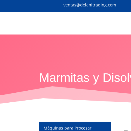
ventas@delanitrading.com
Marmitas y Diso
Máquinas para Procesar