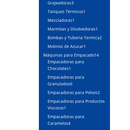
producto
3
Grajeadoras
3
productos
1
Tanques Térmicos
1
producto
1
Mezcladoras
1
producto
1
Marmitas y Disolvedoras
1
producto
2
Bombas y Tuberia Termica
2
productos
1
Molinos de Azucar
1
producto
14
Máquinas para Empacado
14
productos
Empacadoras para
1
Chocolates
1
producto
Empacadoras para
6
Granulados
6
productos
2
Empacadoras para Polvos
2
productos
Empacadoras para Productos
1
Viscosos
1
producto
Empacadoras para
4
Caramelos
4
productos