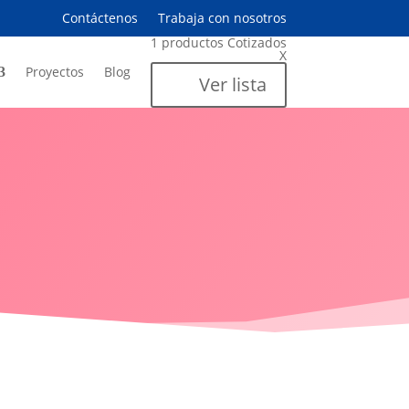
Contáctenos
Trabaja con nosotros
1
productos
Cotizados
X
Proyectos
Blog
Ver lista