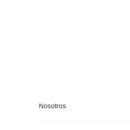
Em
Em
Em
Vi
Em
Nosotros