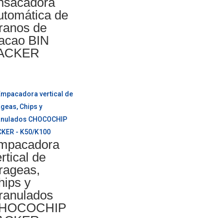
nsacadora
utomática de
ranos de
acao BIN
ACKER
mpacadora
rtical de
rageas,
hips y
ranulados
HOCOCHIP