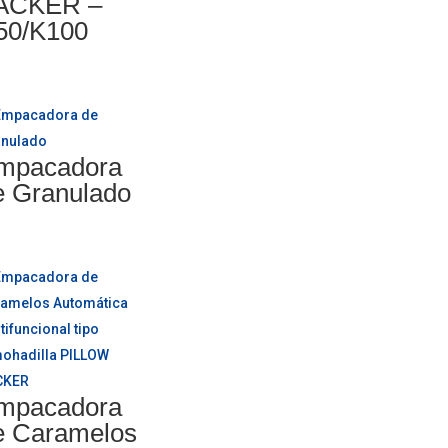
ACKER –
50/K100
mpacadora
e Granulado
mpacadora
e Caramelos