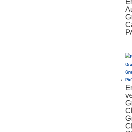
E
A
G
C
P
E
ve
G
C
G
C