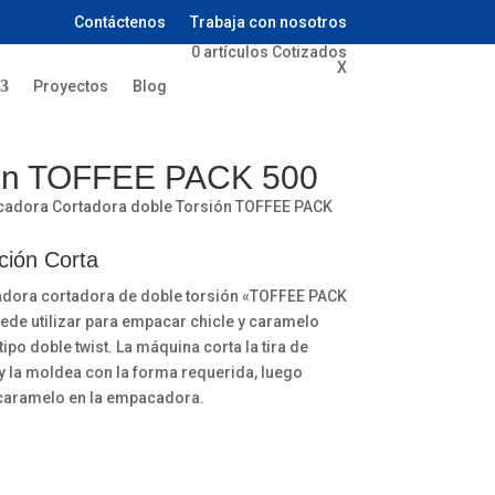
Contáctenos
Trabaja con nosotros
0
artículos
Cotizados
X
Proyectos
Blog
ión TOFFEE PACK 500
adora Cortadora doble Torsión TOFFEE PACK
ción Corta
dora cortadora de doble torsión «TOFFEE PACK
ede utilizar para empacar chicle y caramelo
tipo doble twist. La máquina corta la tira de
 la moldea con la forma requerida, luego
 caramelo en la empacadora.
ra