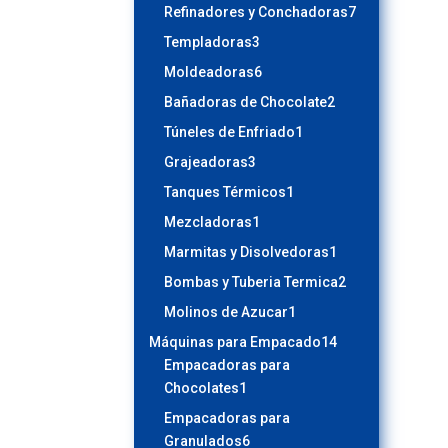
productos
7
Refinadores y Conchadoras
7
productos
3
Templadoras
3
productos
6
Moldeadoras
6
productos
2
Bañadoras de Chocolate
2
productos
1
Túneles de Enfriado
1
producto
3
Grajeadoras
3
productos
1
Tanques Térmicos
1
producto
1
Mezcladoras
1
producto
1
Marmitas y Disolvedoras
1
producto
2
Bombas y Tuberia Termica
2
productos
1
Molinos de Azucar
1
producto
14
Máquinas para Empacado
14
productos
Empacadoras para
1
Chocolates
1
producto
Empacadoras para
6
Granulados
6