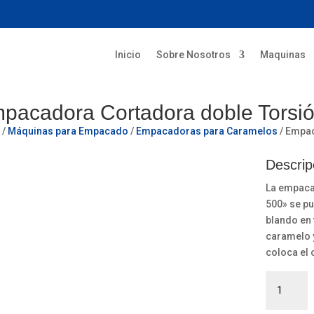
Inicio
Sobre Nosotros
Maquinas
pacadora Cortadora doble Tors
o
/
Máquinas para Empacado
/
Empacadoras para Caramelos
/ Empac
Descrip
La empaca
500» se pu
blando en 
caramelo y
coloca el
Empacado
Cortadora
doble