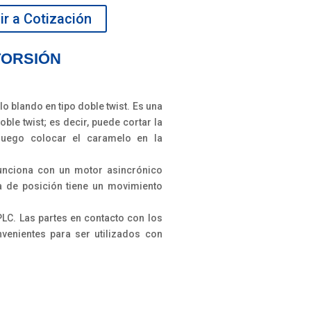
r a Cotización
TORSIÓN
o blando en tipo doble twist. Es una
le twist; es decir, puede cortar la
luego colocar el caramelo en la
funciona con un motor asincrónico
a de posición tiene un movimiento
LC. Las partes en contacto con los
venientes para ser utilizados con