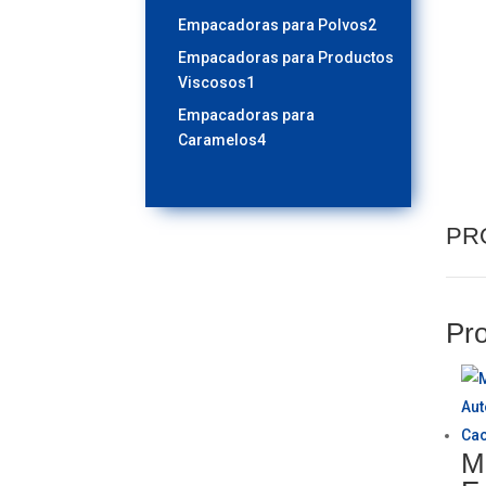
productos
2
Empacadoras para Polvos
2
productos
Empacadoras para Productos
1
Viscosos
1
producto
Empacadoras para
4
Caramelos
4
productos
PR
Pro
M