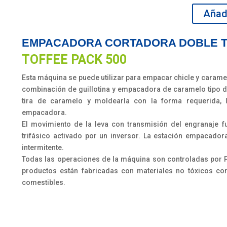
Torsión
Añadi
TOFFEE
PACK
EMPACADORA CORTADORA DOBLE 
500
cantidad
TOFFEE PACK 500
Esta máquina se puede utilizar para empacar chicle y caramel
combinación de guillotina y empacadora de caramelo tipo dob
tira de caramelo y moldearla con la forma requerida, 
empacadora.
El movimiento de la leva con transmisión del engranaje 
trifásico activado por un inversor. La estación empacador
intermitente.
Todas las operaciones de la máquina son controladas por P
productos están fabricadas con materiales no tóxicos con
comestibles.