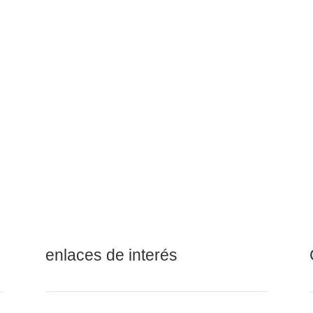
pacadoras para Granulados
pacadoras para Polvos
pacadoras para Productos
scosos
pacadoras para Caramelos
enlaces de interés