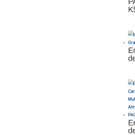
P
K
E
d
E
d