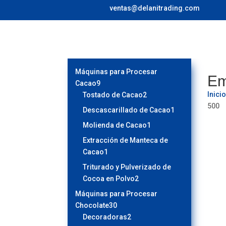
ventas@delanitrading.com
Máquinas para Procesar
Em
9
Cacao
9
Inici
productos
2
Tostado de Cacao
2
500
productos
1
Descascarillado de Cacao
1
producto
1
Molienda de Cacao
1
producto
Extracción de Manteca de
1
Cacao
1
producto
Triturado y Pulverizado de
2
Cocoa en Polvo
2
productos
Máquinas para Procesar
30
Chocolate
30
productos
2
Decoradoras
2