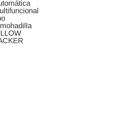
utomática
ltifuncional
po
lmohadilla
ILLOW
ACKER
gorías del producto
inas para Procesar Cacao
stado de Cacao
cascarillado de Cacao
lienda de Cacao
racción de Manteca de Cacao
turado y Pulverizado de Cocoa