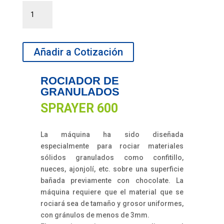
Rociador
de
Granulados
SPRAYER
Añadir a Cotización
600
cantidad
ROCIADOR DE
GRANULADOS
SPRAYER 600
La máquina ha sido diseñada
especialmente para rociar materiales
sólidos granulados como confitillo,
nueces, ajonjolí, etc. sobre una superficie
bañada previamente con chocolate. La
máquina requiere que el material que se
rociará sea de tamaño y grosor uniformes,
con gránulos de menos de 3mm.