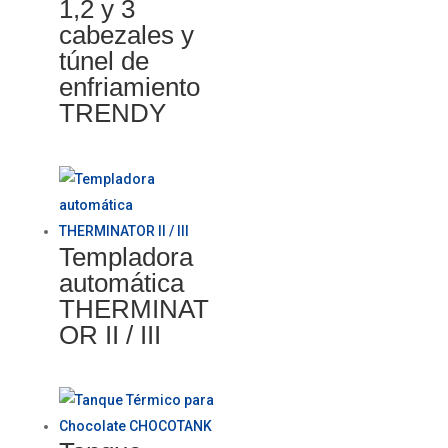
1,2 y 3
cabezales y
túnel de
enfriamiento
TRENDY
Templadora
automática
THERMINAT
OR II / III